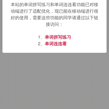
本站的单词拼写练习和单词连连看功能已对移
pele
的扩大形式，词源同
flat, plan.
用来
动端进行了适配优化，现已能在移动端进行很
指地板。
好的使用，需要这些功能的同学请通过以下链
接访问：
该词的英语词源请访问趣词词源英文版：
floor
词源，
floor
含义。
1、
单词拼写练习
2、
单词连连看