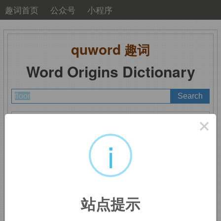
趣词首页
公众号
小程序
quword
趣词
Word Origins Dictionary
A
B
C
D
E
F
G
H
I
J
K
L
M
×
N
O
P
Q
R
S
T
U
V
W
X
Y
Z
i
floor
：地板
站点提示
来自
PIE
*
plaros,
平的表面，来自
PIE
*