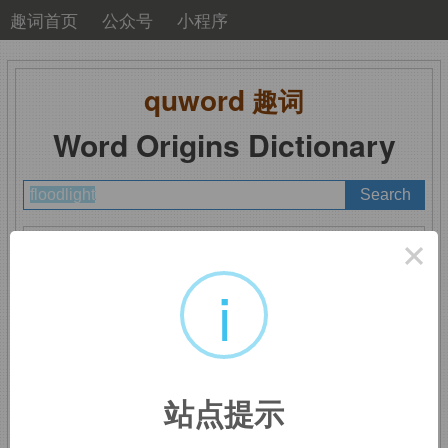
趣词首页
公众号
小程序
quword
趣词
Word Origins Dictionary
A
B
C
D
E
F
G
H
I
J
K
L
M
×
N
O
P
Q
R
S
T
U
V
W
X
Y
Z
i
floodlight
：泛光灯
站点提示
比喻用法。