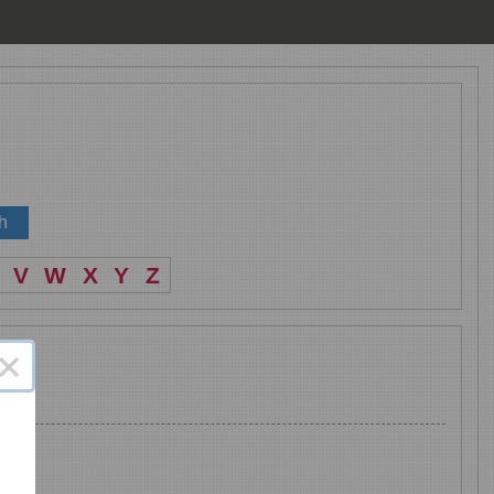
V
W
X
Y
Z
×