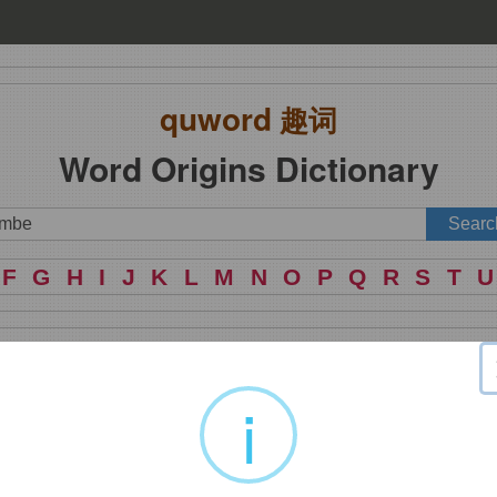
quword
趣词
Word Origins Dictionary
F
G
H
I
J
K
L
M
N
O
P
Q
R
S
T
U
地等酒后点燃上桌）
i