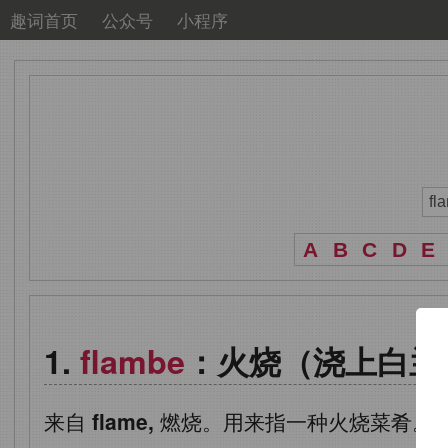
趣词首页
公众号
小程序
A
B
C
D
E
flambe
：火烧（浇上白兰
来自
flame,
燃烧。用来指一种火烧菜肴。