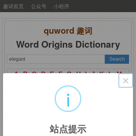
趣词首页
公众号
小程序
quword
趣词
Word Origins Dictionary
A
B
C
D
E
F
G
H
I
J
K
L
M
×
N
O
P
Q
R
S
T
U
V
W
X
Y
Z
i
elegant
：优雅的
站点提示
e-,
向外。
-leg,
收集，选出，词源同