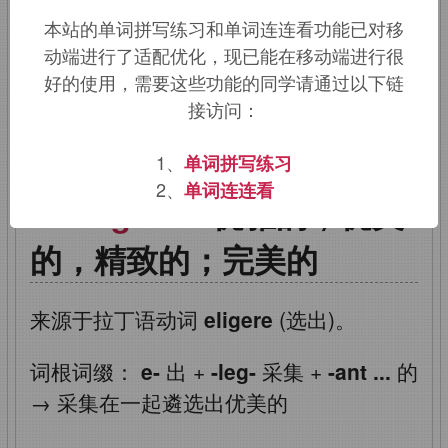
college, eligible.
即选出来的，优秀的，
本站的单词拼写练习和单词连连看功能已对移
动端进行了适配优化，现已能在移动端进行很
优雅的。
好的使用，需要这些功能的同学请通过以下链
接访问：
该词的英语词源请访问趣词词源英文版：
elegant
词源，
elegant
含义。
1、
单词拼写练习
2、
单词连连看
elegant
：优雅的，优美
的，精致的；完美的
来源于拉丁语动词
eligere
(选出)。
词根词缀：
e-
出
+
-leg-
采集
+
-ant ...
的
→
采集在一起遴选出优美的