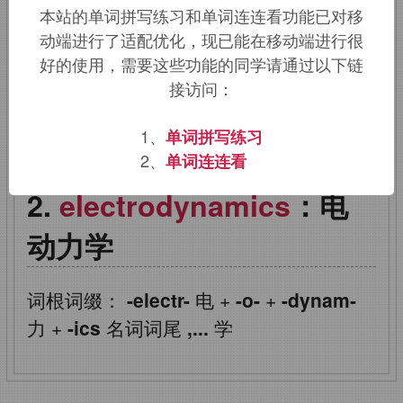
本站的单词拼写练习和单词连连看功能已对移
electro,
电。
dynamics,
动力学。
动端进行了适配优化，现已能在移动端进行很
好的使用，需要这些功能的同学请通过以下链
该词的英语词源请访问趣词词源英文版：
接访问：
electrodynamics
词源，
1、
单词拼写练习
electrodynamics
含义。
2、
单词连连看
electrodynamics
：电
动力学
词根词缀：
-electr-
电
+
-o-
+
-dynam-
力
+
-ics
名词词尾
,...
学