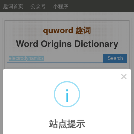
趣词首页
公众号
小程序
quword
趣词
Word Origins Dictionary
A
B
C
D
E
F
G
H
I
J
K
L
M
×
N
O
P
Q
R
S
T
U
V
W
X
Y
Z
i
electrodynamics
：电
站点提示
动力学