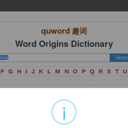
quword
趣词
Word Origins Dictionary
F
G
H
I
J
K
L
M
N
O
P
Q
R
S
T
U
i
动物喜欢在晚上钻人耳朵。