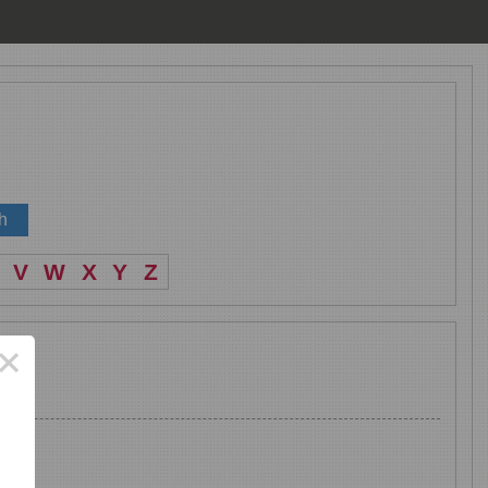
V
W
X
Y
Z
×