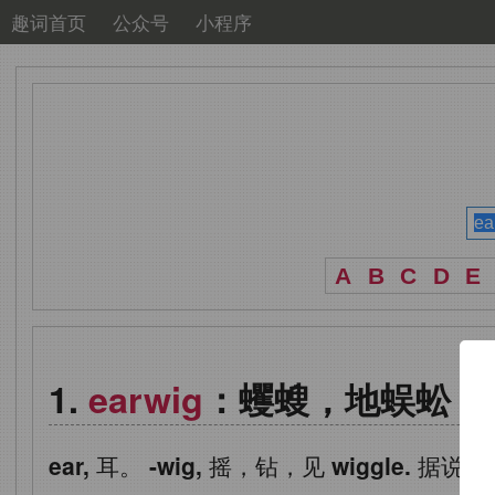
趣词首页
公众号
小程序
A
B
C
D
E
earwig
：蠼螋，地蜈蚣
ear,
耳。
-wig,
摇，钻，见
wiggle.
据说该