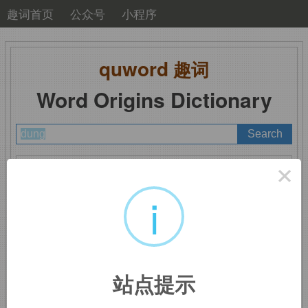
趣词首页
公众号
小程序
quword
趣词
Word Origins Dictionary
A
B
C
D
E
F
G
H
I
J
K
L
M
×
N
O
P
Q
R
S
T
U
V
W
X
Y
Z
i
dung
：（尤指大型动物
站点提示
的）粪肥