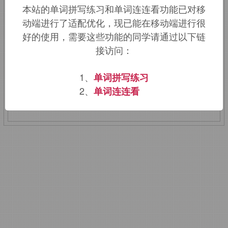
本站的单词拼写练习和单词连连看功能已对移
来自
PIE
*
dhengh,
覆盖。粪肥义来自古
动端进行了适配优化，现已能在移动端进行很
目耳曼时期，冬天人们在地下室上面铺一
好的使用，需要这些功能的同学请通过以下链
接访问：
层粪肥以进行保暖，从而衍生该词义。
1、
单词拼写练习
该词的英语词源请访问趣词词源英文版：
2、
单词连连看
dung
词源，
dung
含义。