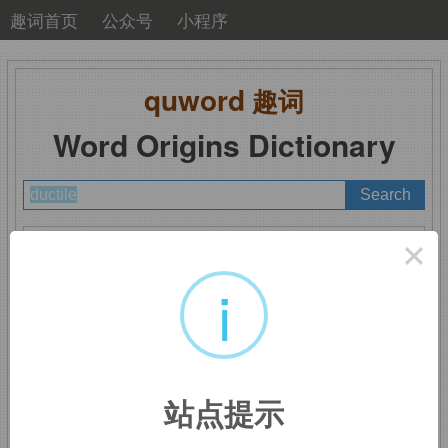
趣词首页
公众号
小程序
quword
趣词
Word Origins Dictionary
A
B
C
D
E
F
G
H
I
J
K
L
M
×
N
O
P
Q
R
S
T
U
V
W
X
Y
Z
i
ductile
：可延展的
站点提示
来自
duct,
导管，管道。