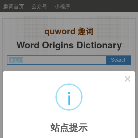
趣词首页
公众号
小程序
quword
趣词
Word Origins Dictionary
A
B
C
D
E
F
G
H
I
J
K
L
M
×
N
O
P
Q
R
S
T
U
V
W
X
Y
Z
i
deport
：驱逐出境
站点提示
de-,
向下，离开。
port,
港口。即使离