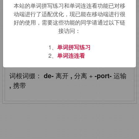
本站的单词拼写练习和单词连连看功能已对移
港。
动端进行了适配优化，现已能在移动端进行很
好的使用，需要这些功能的同学请通过以下链
该词的英语词源请访问趣词词源英文版：
接访问：
deport
词源，
deport
含义。
1、
单词拼写练习
deport
：把
2、
单词连连看
词根词缀：
de-
离开
,
分离
+
-port-
运输
,
携带