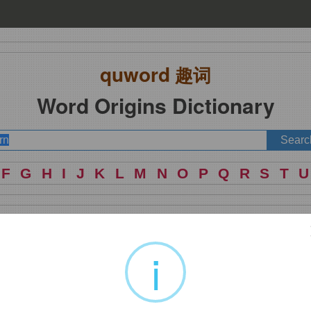
quword
趣词
Word Origins Dictionary
F
G
H
I
J
K
L
M
N
O
P
Q
R
S
T
U
i
源同
endure, firm.
引申词义织补。