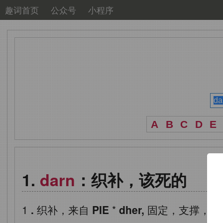
趣词首页
公众号
小程序
A
B
C
D
E
darn
：织补，该死的
1
.
织补，来自
PIE
*
dher,
固定，支撑，词