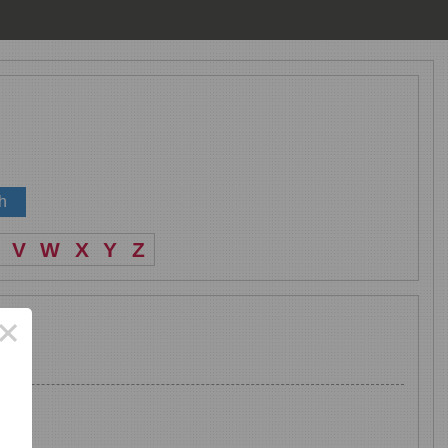
V
W
X
Y
Z
×