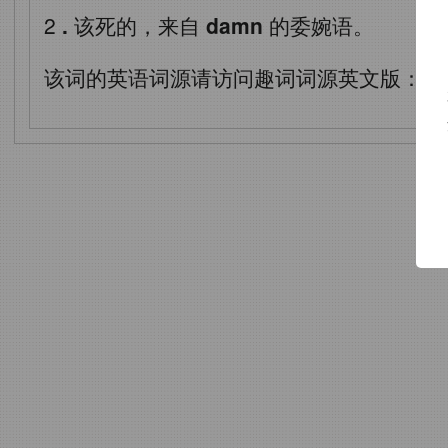
2
.
该死的，来自
damn
的委婉语。
该词的英语词源请访问趣词词源英文版：
da