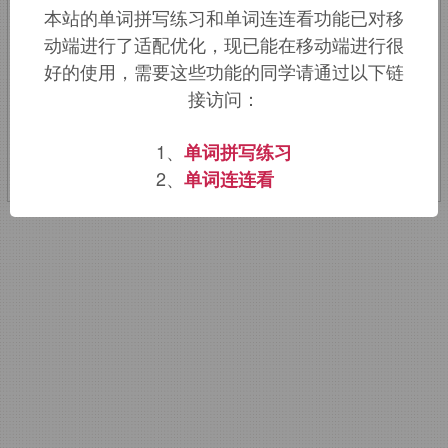
本站的单词拼写练习和单词连连看功能已对移
元素首次在该地发现而得名。
动端进行了适配优化，现已能在移动端进行很
好的使用，需要这些功能的同学请通过以下链
该词的英语词源请访问趣词词源英文版：
接访问：
darmstadtium
词源，
darmstadtium
含
义。
1、
单词拼写练习
2、
单词连连看