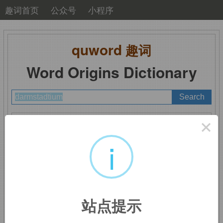
趣词首页
公众号
小程序
quword
趣词
Word Origins Dictionary
A
B
C
D
E
F
G
H
I
J
K
L
M
×
N
O
P
Q
R
S
T
U
V
W
X
Y
Z
i
darmstadtium
：鐽(达)
站点提示
来自德国城市
Darmstadt
，因这种化学