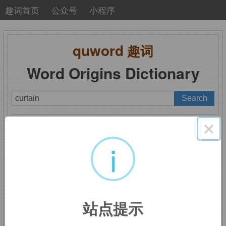
趣词首页
公众号
小程序
quword
趣词
Word Origins Dictionary
A
B
C
D
E
F
G
H
I
J
K
L
M
×
N
O
P
Q
R
S
T
U
V
W
X
Y
Z
i
curtain
：窗帘
站点提示
curt,
同
court,
庭院。后指挂布，窗帘。