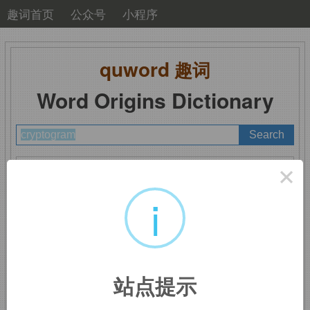
趣词首页
公众号
小程序
quword
趣词
Word Origins Dictionary
A
B
C
D
E
F
G
H
I
J
K
L
M
×
N
O
P
Q
R
S
T
U
V
W
X
Y
Z
i
cryptogram
：密码，暗
站点提示
号