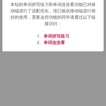
本站的单词拼写练习和单词连连看功能已对移
词根词缀：
-crypt-
隐藏
,
秘密
+
-o-
+
-
动端进行了适配优化，现已能在移动端进行很
gram-
写
,
画
→
隐藏的记号
好的使用，需要这些功能的同学请通过以下链
接访问：
该词的英语词源请访问趣词词源英文版：
1、
单词拼写练习
cryptogram
词源，
cryptogram
含义。
2、
单词连连看