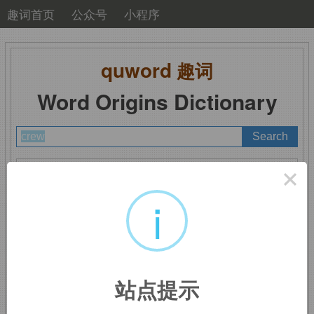
趣词首页
公众号
小程序
quword
趣词
Word Origins Dictionary
A
B
C
D
E
F
G
H
I
J
K
L
M
×
N
O
P
Q
R
S
T
U
V
W
X
Y
Z
i
crew
：工作人员
站点提示
词源同
create,
生长，创造。即还在成长