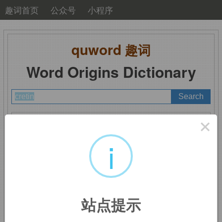
趣词首页
公众号
小程序
quword
趣词
Word Origins Dictionary
A
B
C
D
E
F
G
H
I
J
K
L
M
×
N
O
P
Q
R
S
T
U
V
W
X
Y
Z
i
cretin
：笨蛋
站点提示
来自
Christian
的委婉语。比较口语”