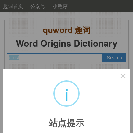
趣词首页
公众号
小程序
quword
趣词
Word Origins Dictionary
A
B
C
D
E
F
G
H
I
J
K
L
M
×
N
O
P
Q
R
S
T
U
V
W
X
Y
Z
i
crest
：鸟冠，鸡冠，顶
站点提示
峰