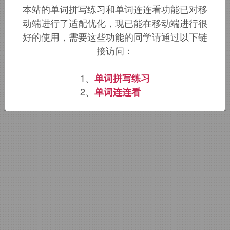
本站的单词拼写练习和单词连连看功能已对移
来自拉丁词
crista,
羽毛，鸟冠，词源同
动端进行了适配优化，现已能在移动端进行很
crisp,
卷的，卷羽。词义引申为顶峰。
好的使用，需要这些功能的同学请通过以下链
接访问：
该词的英语词源请访问趣词词源英文版：
1、
单词拼写练习
crest
词源，
crest
含义。
2、
单词连连看