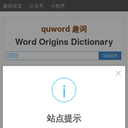
趣词首页
公众号
小程序
quword
趣词
Word Origins Dictionary
A
B
C
D
E
F
G
H
I
J
K
L
M
×
N
O
P
Q
R
S
T
U
V
W
X
Y
Z
i
cowl
：大兜帽
站点提示
来自拉丁词
cucullus,
帽子。