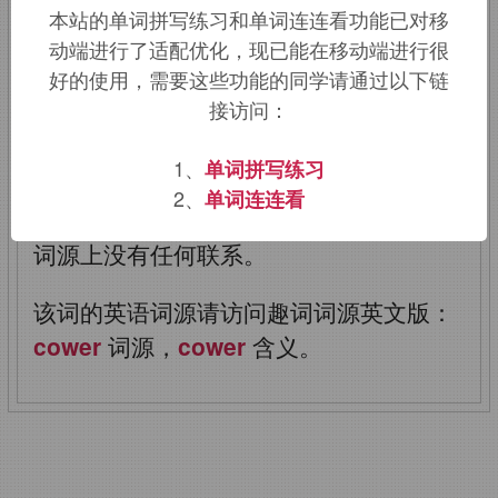
本站的单词拼写练习和单词连连看功能已对移
来自低地德语
kuren,
躺下，特指因恐惧
动端进行了适配优化，现已能在移动端进行很
躺倒，蜷缩，最终词源不详，可能来自
好的使用，需要这些功能的同学请通过以下链
接访问：
PIE
*
sker,
弯，转，词源同
curve,crumple.
其拼写比较
tower,turret
1、
单词拼写练习
（炮塔，塔楼）。
cow, coward, cower
2、
单词连连看
三词在拼写上可能存在相互影响，但是在
词源上没有任何联系。
该词的英语词源请访问趣词词源英文版：
cower
词源，
cower
含义。