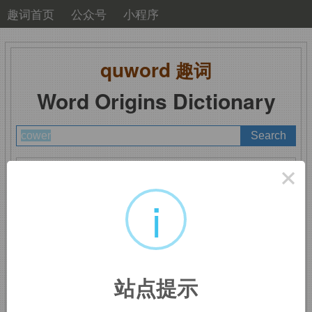
趣词首页
公众号
小程序
quword
趣词
Word Origins Dictionary
A
B
C
D
E
F
G
H
I
J
K
L
M
×
N
O
P
Q
R
S
T
U
V
W
X
Y
Z
i
cower
：因恐惧而蜷缩，
站点提示
畏缩