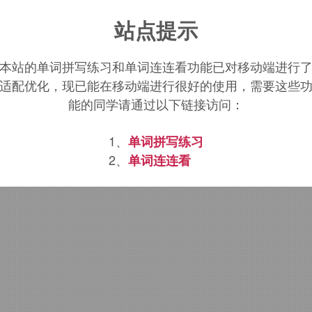
nfidential
词源，
confidential
含义。
站点提示
秘密的，亲信的
本站的单词拼写练习和单词连连看功能已对移动端进行
适配优化，现已能在移动端进行很好的使用，需要这些
能的同学请通过以下链接访问：
nt
形容词词尾
+
-ial
形容词词尾
1、
单词拼写练习
2、
单词连连看