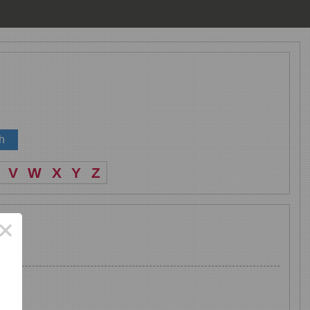
V
W
X
Y
Z
×