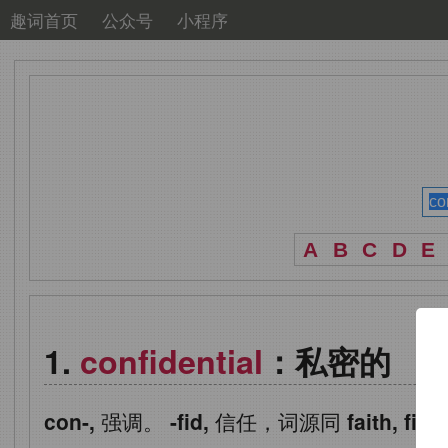
趣词首页
公众号
小程序
A
B
C
D
E
confidential
：私密的
con-,
强调。
-fid,
信任，词源同
faith, fia