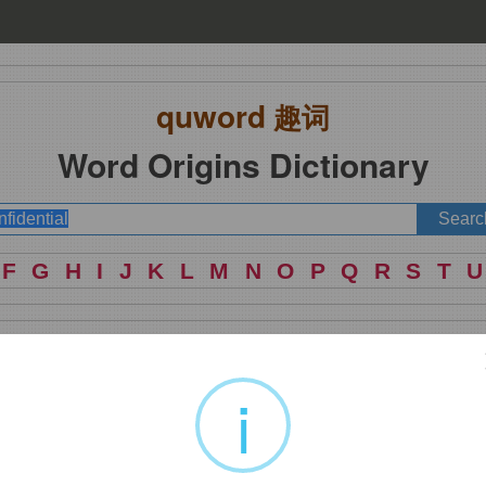
quword
趣词
Word Origins Dictionary
F
G
H
I
J
K
L
M
N
O
P
Q
R
S
T
U
i
nce.
即与信任的人分享的私密信息。