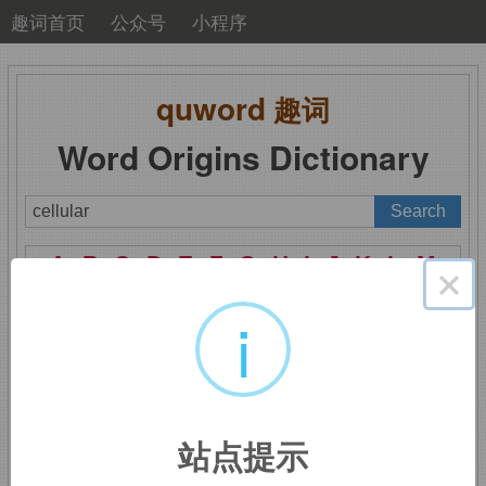
趣词首页
公众号
小程序
quword
趣词
Word Origins Dictionary
A
B
C
D
E
F
G
H
I
J
K
L
M
×
N
O
P
Q
R
S
T
U
V
W
X
Y
Z
i
cellular
：细胞的，无线
站点提示
蜂窝电话的