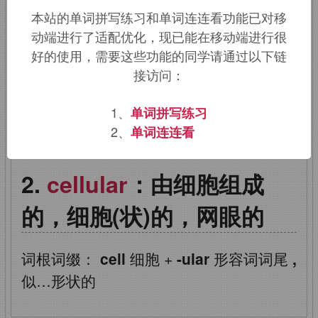
本站的单词拼写练习和单词连连看功能已对移
来自
cell,
小室，因其小室结构而得名，
动端进行了适配优化，现已能在移动端进行很
无线蜂窝电话义因其单个电线竿辐射范围
好的使用，需要这些功能的同学请通过以下链
好比单个小室而得名。
接访问：
该词的英语词源请访问趣词词源英文版：
1、
单词拼写练习
cellular
词源，
cellular
含义。
2、
单词连连看
cellular
：由细胞组成
的，细胞(状)的，网眼的
词根词缀：
cell
细胞
+
-ular
形容词词尾
,
似…形状的