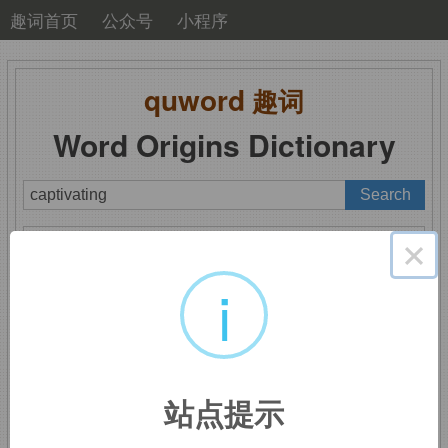
趣词首页
公众号
小程序
quword
趣词
Word Origins Dictionary
A
B
C
D
E
F
G
H
I
J
K
L
M
×
N
O
P
Q
R
S
T
U
V
W
X
Y
Z
i
captivating
：迷人的，
站点提示
有魅力的