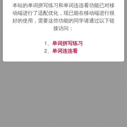
本站的单词拼写练习和单词连连看功能已对移
词根词缀：
-capt-
抓
+
-ive
形容词词尾
,
动端进行了适配优化，现已能在移动端进行很
性状(
e
略)
+
-ate
动词词尾(
e
略)
+
-ing
好的使用，需要这些功能的同学请通过以下链
接访问：
该词的英语词源请访问趣词词源英文版：
1、
单词拼写练习
captivating
词源，
captivating
含义。
2、
单词连连看