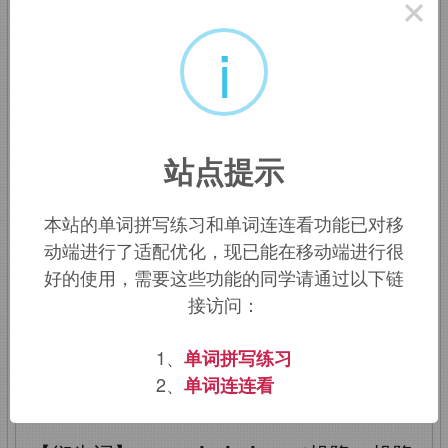
×
服；让步；（有条件）投降
i
【结构分析】：
capitulate
=
capitul
（草拟条款）+
ate
（过去分词形式）→
有条件投降
站点提示
【词源解释】：
capitul
←拉丁语
本站的单词拼写练习和单词连连看功能已对移
capitulare
（草拟条款）←拉丁语
动端进行了适配优化，现已能在移动端进行很
capitulum
（章节、标题，字面意思为“小
好的使用，需要这些功能的同学请通过以下链
头”）←拉丁语
caput
（头）；
ate
←
接访问：
atus
（过去分词形式）
1、
单词拼写练习
【同源词】：
capitulum
（小头、骨端；
2、
单词连连看
头状花序）