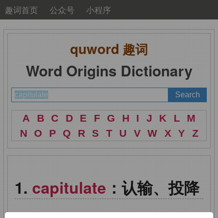
趣词首页
公众号
小程序
quword
趣词
Word Origins Dictionary
A
B
C
D
E
F
G
H
I
J
K
L
M
N
O
P
Q
R
S
T
U
V
W
X
Y
Z
capitulate
：认输、投降
【发音释义】：[kə'pɪtjʊleɪt]
vi.
认输；屈