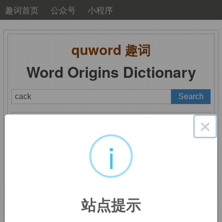
趣词首页
公众号
小程序
quword
趣词
Word Origins Dictionary
A
B
C
D
E
F
G
H
I
J
K
L
M
×
N
O
P
Q
R
S
T
U
V
W
X
Y
Z
i
cack
：屎
站点提示
来自
PIE
*
kakke,
排便。可能来自拟声