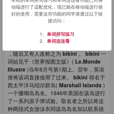
动端进行了适配优化，现已能在移动端进行很
好的使用，需要这些功能的同学请通过以下链
接访问：
1947年
bikini
这种两段式女游泳衣首次
在法国假日游憩胜地里维埃拉(
Riviera
)
1、
单词拼写练习
海滨出现时，曾经在社会上引起了极大的
2、
单词连连看
轰动。最初法国人将它取名
le minimum
，随后又有人改称之为
bikini
。
bikini
一
词始见于《世界报图文版》(
Le.Monde
Illustre
)当年8月号第1期上。翌年，英语
便将该词直接借用了过来。
bikini
得名于
西太平洋马绍尔群岛(
Marshall Islands
)
一个珊瑚岛岛名。1946年美国在该岛进行
了一系列原子弹试验。取名者之所以将这
种两段式女游泳衣同该岛岛名加以联系很