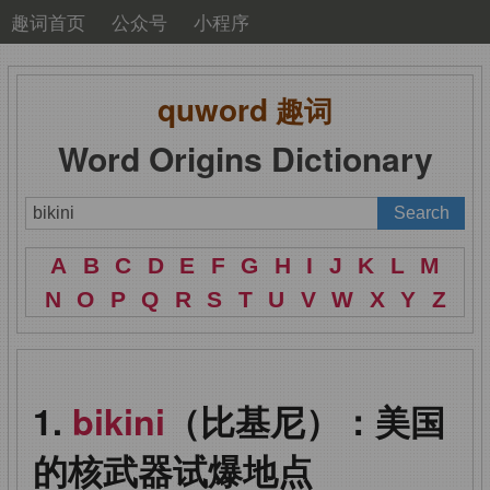
趣词首页
公众号
小程序
quword
趣词
Word Origins Dictionary
A
B
C
D
E
F
G
H
I
J
K
L
M
N
O
P
Q
R
S
T
U
V
W
X
Y
Z
bikini
（比基尼）：美国
的核武器试爆地点