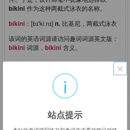
bikini
作为这种两截式泳衣的名称。
bikini
：[bɪ'kiːnɪ]
n.
比基尼，两截式泳衣
该词的英语词源请访问趣词词源英文版：
bikini
词源，
bikini
含义。
bikini
：比基尼
×
i
Bikini
岛原为美国太平洋军事基地，也是
美国试验原子弹的地方。后该词形容美女
穿两点式泳衣带来的冲击有如原子弹。
站点提示
bikini
：两段式女游泳衣
本站的单词拼写练习和单词连连看功能已对移