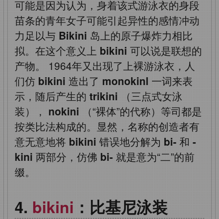
可能是因为认为，身着该式游泳衣的身段
苗条的青年女子可能引起异性的感情冲动
力足以与
Bikini
岛上的原子爆炸力相比
拟。在这个意义上
bikini
可以说是联想的
产物。
1964年又出现了上裸游泳衣，人
们仿
bikini
造出了
monokinl
一词来表
示，随后产生的
trikini
（三点式女泳
装），
nokini
（“裸体”的代称）等司都是
按类比法构成的。显然，名称的创造者有
意无意地将
bikini
错误地分解为
bi-
和
-
kini
两部分，仿佛
bi-
就是意为“二”的前
缀。
bikini
：比基尼泳装