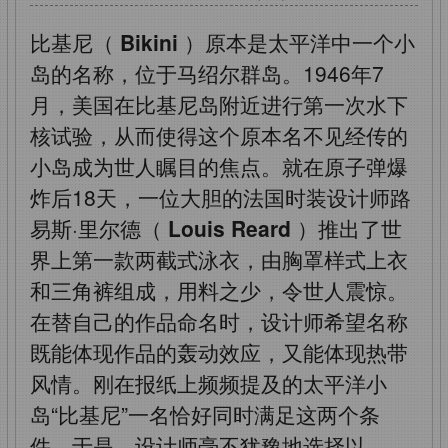
比基尼（
Bikini
）原本是太平洋中一个小
岛的名称，位于马绍尔群岛。1946年7
月，美国在比基尼岛附近进行第一次水下
核试验，从而使得这个原本名不见经传的
小岛成为世人瞩目的焦点。就在原子弹爆
炸后18天，一位大胆的法国时装设计师路
易斯·里尔德（
Louis Reard
）推出了世
界上第一款两截式泳衣，由胸罩样式上衣
和三角裤组成，用料之少，令世人震惊。
在替自己的作品命名时，设计师希望名称
既能体现作品的轰动效应，又能体现热带
风情。刚在报纸上频频提及的太平洋小
岛“比基尼”一名恰好同时满足这两个条
件。于是，设计师毫不犹豫地选择以