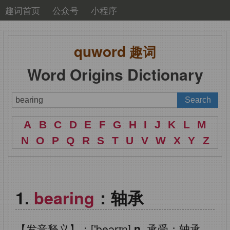
趣词首页
公众号
小程序
quword
趣词
Word Origins Dictionary
A
B
C
D
E
F
G
H
I
J
K
L
M
N
O
P
Q
R
S
T
U
V
W
X
Y
Z
bearing
：轴承
【发音释义】：['beərɪŋ]
n.
承受；轴承，