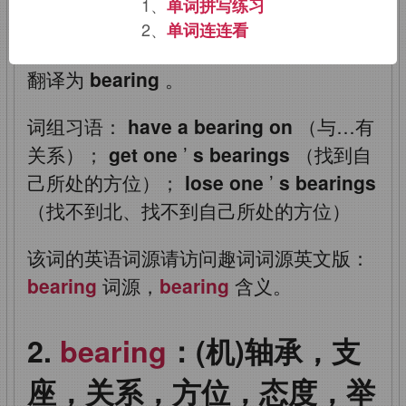
1、
单词拼写练习
盘中的“方位角”，因此衍生出“方位”之意。
2、
单词连连看
我们中文说“找不到北”，这里的“北”就可以
翻译为
bearing
。
词组习语：
have a bearing on
（与…有
关系）；
get one
’
s bearings
（找到自
己所处的方位）；
lose one
’
s bearings
（找不到北、找不到自己所处的方位）
该词的英语词源请访问趣词词源英文版：
bearing
词源，
bearing
含义。
bearing
：(机)轴承，支
座，关系，方位，态度，举