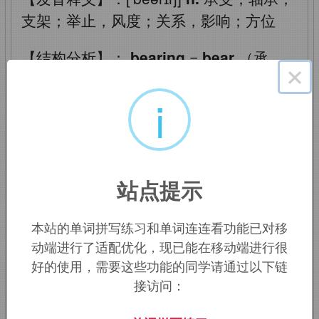
支架；举止，风度；关系，影响；方位
【结构分析】：
bearing
=
bear
（承
×
受）+
ing
（动名词形式）→承受→轴
i
承、支架
单词
bearing
是
bear
（承受）的动名
词，所以它的基本含义就是用于承重的部
件，如轴承、支架等。另外，它还有几个
站点提示
引申含义。1）举止或风度。我们中文常
说某个人“摆架子”，这里的“架子”在英文中
本站的单词拼写练习和单词连连看功能已对移
动端进行了适配优化，现已能在移动端进行很
就是
bearing
。2）关系或影响。单词
好的使用，需要这些功能的同学请通过以下链
bear
含有“孕育”之意，而凡事的果都孕育
接访问：
于因，所以
bearing
也就含有“关系”、“影
响”之意。3）方位。
bearing
可以表示罗