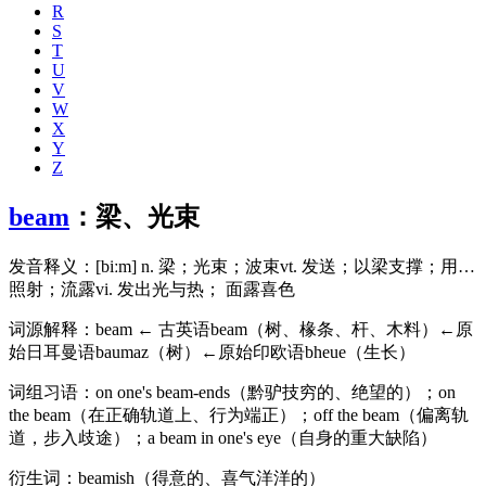
R
S
T
U
V
W
X
Y
Z
beam
：梁、光束
发音释义：[biːm] n. 梁；光束；波束vt. 发送；以梁支撑；用…
照射；流露vi. 发出光与热； 面露喜色
词源解释：beam ← 古英语beam（树、椽条、杆、木料）←原
始日耳曼语baumaz（树）←原始印欧语bheue（生长）
词组习语：on one's beam-ends（黔驴技穷的、绝望的）；on
the beam（在正确轨道上、行为端正）；off the beam（偏离轨
道，步入歧途）；a beam in one's eye（自身的重大缺陷）
衍生词：beamish（得意的、喜气洋洋的）