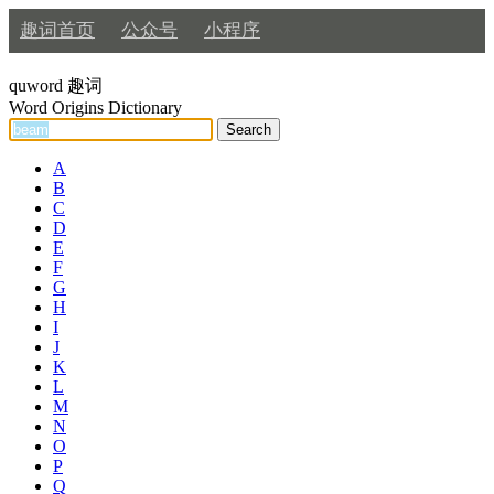
趣词首页
公众号
小程序
quword
趣词
Word Origins Dictionary
A
B
C
D
E
F
G
H
I
J
K
L
M
N
O
P
Q