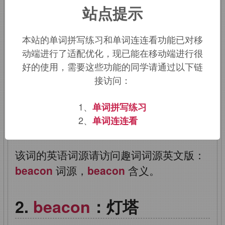
站点提示
浮标；烽火；指路明灯
vt.
照亮，指引
vi.
像灯塔般照耀
本站的单词拼写练习和单词连连看功能已对移
动端进行了适配优化，现已能在移动端进行很
【词源解释】：
beacon
←
古英语
好的使用，需要这些功能的同学请通过以下链
beacen
（灯塔）←原始印欧语
bhew
接访问：
（闪光、照射）
1、
单词拼写练习
【助记窍门】：
beacon
→谐音“避坑”→
2、
单词连连看
在灯光指引下避开前方的坑→灯光→灯塔
该词的英语词源请访问趣词词源英文版：
beacon
词源，
beacon
含义。
beacon
：灯塔