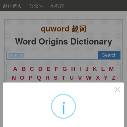
趣词首页
公众号
小程序
quword
趣词
Word Origins Dictionary
A
B
C
D
E
F
G
H
I
J
K
L
M
N
O
P
Q
R
S
T
U
V
W
X
Y
Z
×
i
beacon
：灯塔
【发音释义】：['biːk(ə)n]
n.
灯塔，信号