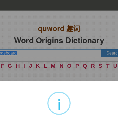
quword
趣词
Word Origins Dictionary
F
G
H
I
J
K
L
M
N
O
P
Q
R
S
T
U
i
oard
，板。