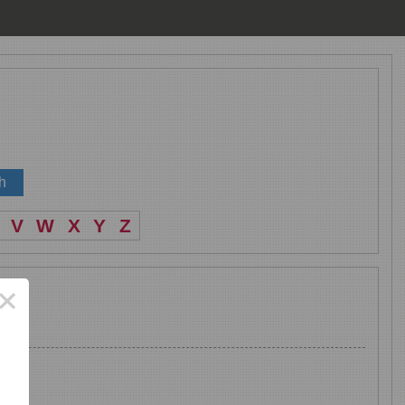
V
W
X
Y
Z
×