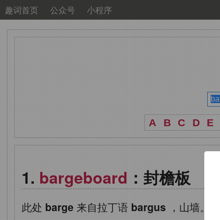
趣词首页
公众号
小程序
A
B
C
D
E
bargeboard
：封檐板
此处
barge
来自拉丁语
bargus
，山墙。
b