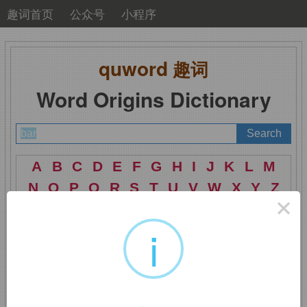
趣词首页
公众号
小程序
quword
趣词
Word Origins Dictionary
A
B
C
D
E
F
G
H
I
J
K
L
M
N
O
P
Q
R
S
T
U
V
W
X
Y
Z
×
i
bar
：条，棒，酒吧，律
师