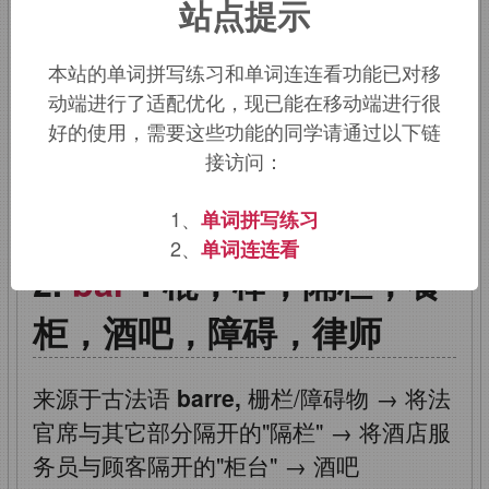
站点提示
词源不详。酒吧义来自酒馆木架陈列的待
本站的单词拼写练习和单词连连看功能已对移
售酒类。律师义来自旧时条棒隔开律师与
动端进行了适配优化，现已能在移动端进行很
法官。
好的使用，需要这些功能的同学请通过以下链
接访问：
该词的英语词源请访问趣词词源英文版：
bar
词源，
bar
含义。
1、
单词拼写练习
2、
单词连连看
bar
：棍，棒，隔栏，餐
柜，酒吧，障碍，律师
来源于古法语
barre,
栅栏/障碍物
→
将法
官席与其它部分隔开的"隔栏"
→
将酒店服
务员与顾客隔开的"柜台"
→
酒吧