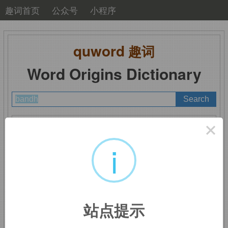
趣词首页
公众号
小程序
quword
趣词
Word Origins Dictionary
A
B
C
D
E
F
G
H
I
J
K
L
M
×
N
O
P
Q
R
S
T
U
V
W
X
Y
Z
i
bandh
：总罢工
站点提示
来自印度语，指关闭，停工。