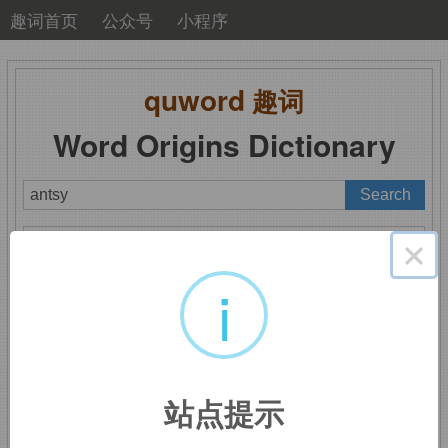
趣词首页
公众号
小程序
quword
趣词
Word Origins Dictionary
A
B
C
D
E
F
G
H
I
J
K
L
M
×
N
O
P
Q
R
S
T
U
V
W
X
Y
Z
i
antsy
：坐立不安
站点提示
来自
ant
复数。