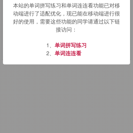
本站的单词拼写练习和单词连连看功能已对移
英语
proper,
合适的，自己的。即自爱。
动端进行了适配优化，现已能在移动端进行很
好的使用，需要这些功能的同学请通过以下链
该词的英语词源请访问趣词词源英文版：
接访问：
amour propre
词源，
amour propre
含
义。
1、
单词拼写练习
2、
单词连连看