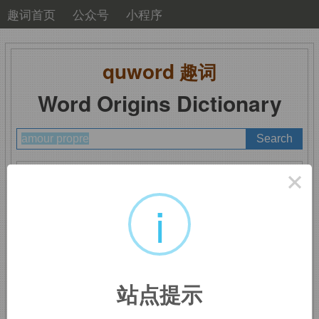
趣词首页
公众号
小程序
quword
趣词
Word Origins Dictionary
A
B
C
D
E
F
G
H
I
J
K
L
M
×
N
O
P
Q
R
S
T
U
V
W
X
Y
Z
i
amour propre
：自尊心
站点提示
来自法语短语。
amour,
爱。
propre,
同