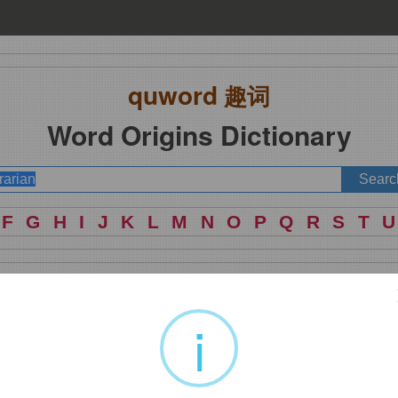
quword
趣词
Word Origins Dictionary
F
G
H
I
J
K
L
M
N
O
P
Q
R
S
T
U
i
耕地的；有关土地的