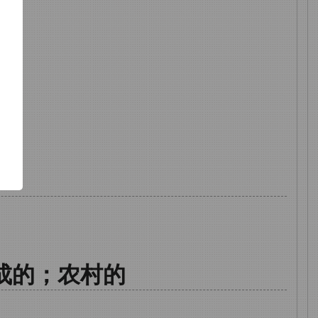
了
功
成的；农村的