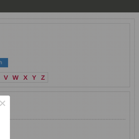
V
W
X
Y
Z
×