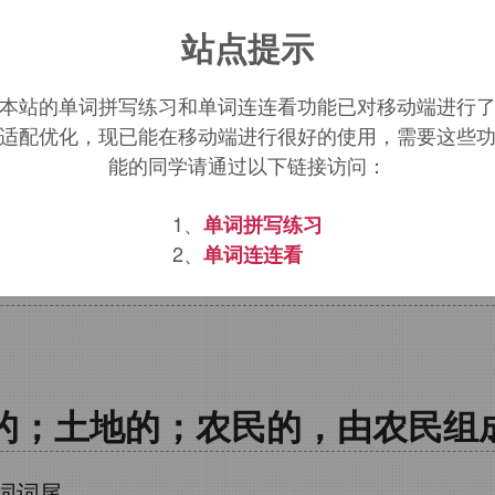
）+
an
（形容词后缀）→土地的
站点提示
地）←原始印欧语
agro
（土地）
本站的单词拼写练习和单词连连看功能已对移动端进行
适配优化，现已能在移动端进行很好的使用，需要这些
culture
（农业），
agronomy
（农学）
能的同学请通过以下链接访问：
rarian
词源，
agrarian
含义。
1、
单词拼写练习
2、
单词连连看
的；土地的；农民的，由农民组
词词尾