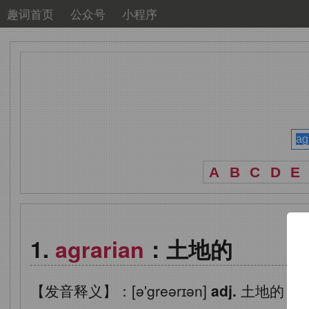
趣词首页
公众号
小程序
A
B
C
D
E
agrarian
：土地的
【发音释义】：[ə'greərɪən]
adj.
土地的；