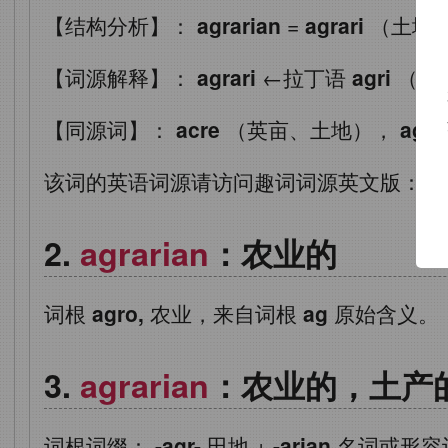
【结构分析】：
agrarian
=
agrari
（土地
【词源解释】：
agrari
←拉丁语
agri
（土
【同源词】：
acre
（英亩、土地），
agri
该词的英语词源请访问趣词词源英文版：
ag
agrarian
：农业的
词根
agro,
农业，来自词根
ag
原始含义。
agrarian
：农业的，土产
词根词缀：
-agr-
田地
+
-arian
名词或形容