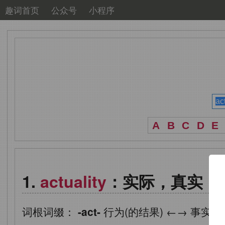
趣词首页
公众号
小程序
A
B
C
D
E
actuality
：实际，真实
词根词缀：
-act-
行为(的结果)
←→
事实
+