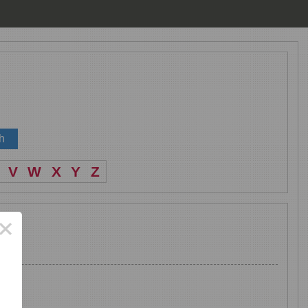
V
W
X
Y
Z
×