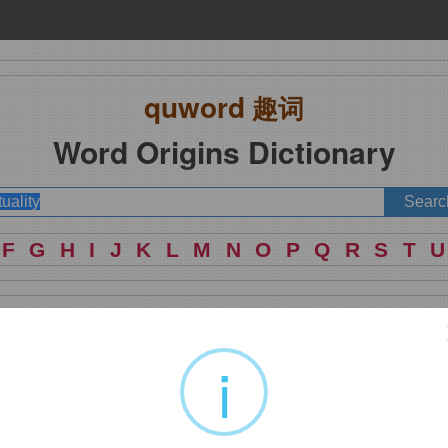
quword
趣词
Word Origins Dictionary
F
G
H
I
J
K
L
M
N
O
P
Q
R
S
T
U
i
-ual
形容词词尾
+
-ity
名词词尾