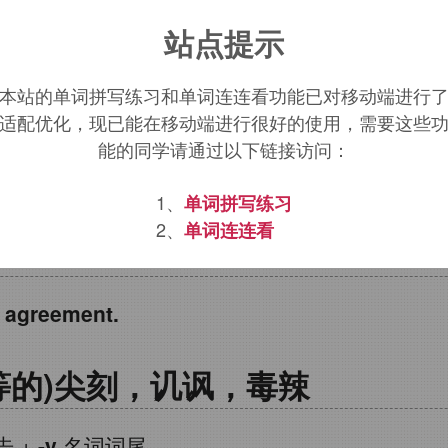
+
mony
（名词后缀，表状态）→尖锐→辛辣、尖
站点提示
尖的）←原始印欧词根
ak
（尖、顶）
本站的单词拼写练习和单词连连看功能已对移动端进行
适配优化，现已能在移动端进行很好的使用，需要这些
ious
（尖酸刻薄的），
acrobat
（杂技演员）
能的同学请通过以下链接访问：
rimony
词源，
acrimony
含义。
1、
单词拼写练习
2、
单词连连看
见
agreement.
等的)尖刻，讥讽，毒辣
告
+
-y
名词词尾