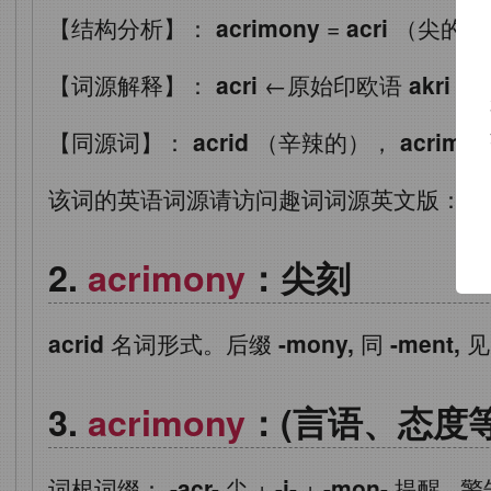
【结构分析】：
acrimony
=
acri
（尖的)
【词源解释】：
acri
←原始印欧语
akri
（
【同源词】：
acrid
（辛辣的），
acrimon
该词的英语词源请访问趣词词源英文版：
ac
acrimony
：尖刻
acrid
名词形式。后缀
-mony,
同
-ment,
acrimony
：(言语、态度
词根词缀：
-acr-
尖
+
-i-
+
-mon-
提醒
,
警