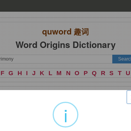
quword
趣词
Word Origins Dictionary
F
G
H
I
J
K
L
M
N
O
P
Q
R
S
T
U
i
；严厉