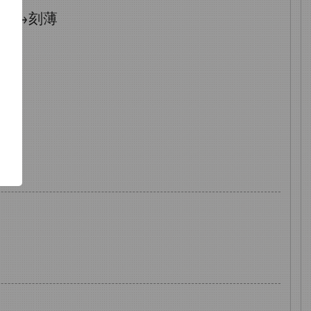
刻→刻薄
了
功