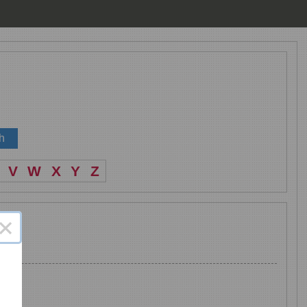
V
W
X
Y
Z
×