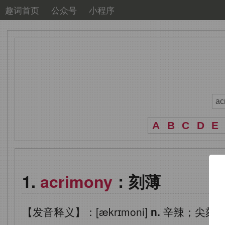
趣词首页
公众号
小程序
A
B
C
D
E
acrimony
：刻薄
【发音释义】：[ækrɪmoni]
n.
辛辣；尖刻