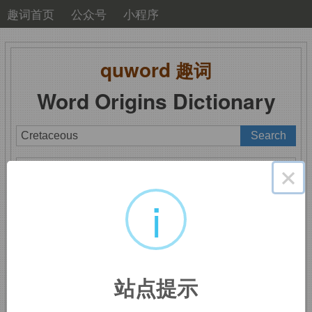
趣词首页
公众号
小程序
quword
趣词
Word Origins Dictionary
A
B
C
D
E
F
G
H
I
J
K
L
M
×
N
O
P
Q
R
S
T
U
V
W
X
Y
Z
i
Cretaceous
：白垩纪的
站点提示
词源同
crayon,
石灰，粉笔。