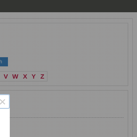
V
W
X
Y
Z
×