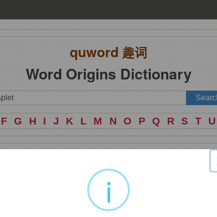
quword
趣词
Word Origins Dictionary
F
G
H
I
J
K
L
M
N
O
P
Q
R
S
T
U
i
。