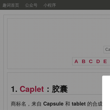
趣词首页
公众号
小程序
A
B
C
D
E
Caplet
：胶囊
商标名，来自
Capsule
和
tablet
的合成词