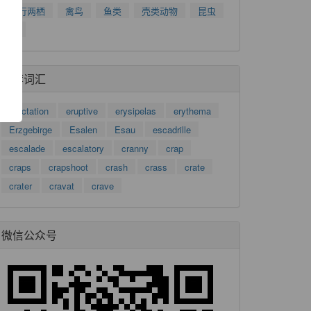
了
爬行两栖
禽鸟
鱼类
壳类动物
昆虫
功
树
推荐词汇
eructation
eruptive
erysipelas
erythema
Erzgebirge
Esalen
Esau
escadrille
escalade
escalatory
cranny
crap
craps
crapshoot
crash
crass
crate
crater
cravat
crave
微信公众号