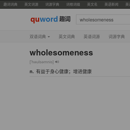
趣词词典
英文词源
词源字典
词根词缀
英文名
英语新闻
英
双语词典
英文词典
英语词源
词源字典
wholesomeness
['həulsəmnis]
n.
有益于身心健康；增进健康