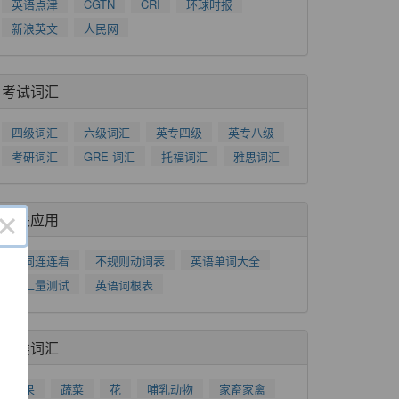
英语点津
CGTN
CRI
环球时报
新浪英文
人民网
考试词汇
四级词汇
六级词汇
英专四级
英专八级
考研词汇
GRE 词汇
托福词汇
雅思词汇
×
相关应用
单词连连看
不规则动词表
英语单词大全
词汇量测试
英语词根表
分类词汇
水果
蔬菜
花
哺乳动物
家畜家禽