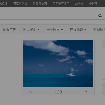
语点津
词汇量测试
看图背单词
单词拼写练习
公众号
小程序
词根字典
图片搜索
网页搜索
在线翻译
影视搜
«
»
1
/ 3