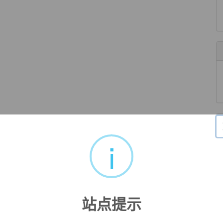
i
站点提示