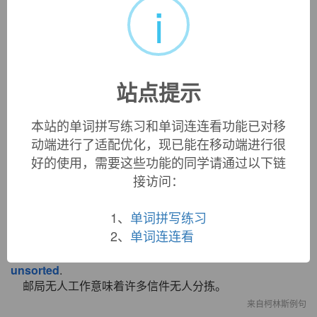
i
«
»
1
/ 3
英文词源
站点提示
本站的单词拼写练习和单词连连看功能已对移
unsorted (adj.)
动端进行了适配优化，现已能在移动端进行很
1530s, from
un-
(1) "not" + past participle of
sort
(v.).
好的使用，需要这些功能的同学请通过以下链
接访问：
双语例句
1、
单词拼写练习
2、
单词连连看
1. Unmanned post offices meant millions of letters went
unsorted
.
邮局无人工作意味着许多信件无人分拣。
来自柯林斯例句