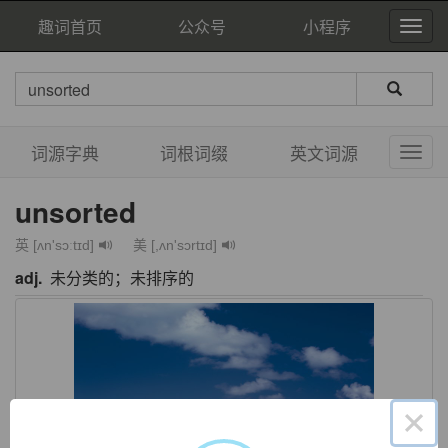
趣词首页
公众号
小程序
词源字典
词根词缀
英文词源
unsorted
英 [ʌn'sɔːtɪd]
美 [,ʌn'sɔrtɪd]
adj.
未分类的；未排序的
×