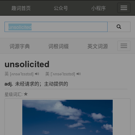
趣词首页
公众号
小程序
词源字典
词根词缀
英文词源
unsolicited
英 [ʌnsə'lɪsɪtɪd]
美 ['ʌnsə'lɪsɪtɪd]
adj.
未经请求的；主动提供的
星级词汇: