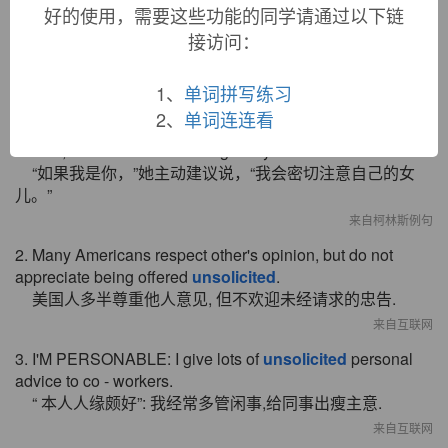
好的使用，需要这些功能的同学请通过以下链
接访问：
双语例句
1、
单词拼写练习
2、
单词连连看
1. "If I were you," she adds by way of some
unsolicited
advice, "I'd watch out for that girl of yours."
“如果我是你，”她主动建议说，“我会密切注意自己的女
儿。”
来自柯林斯例句
2. Many Americans respect other's opinion, but do not
appreciate being offered
unsolicited
.
美国人多半尊重他人意见, 但不欢迎未经请求的忠告.
来自互联网
3. I'M PERSONABLE: I give lots of
unsolicited
personal
advice to co - workers.
“ 本人人缘颇好”: 我经常多管闲事,给同事出瘦主意.
来自互联网