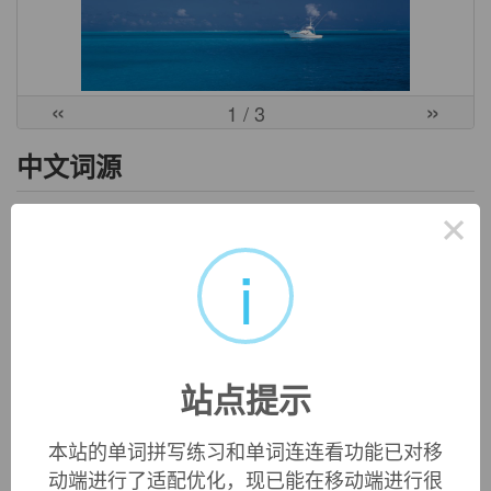
«
»
1
/ 3
中文词源
×
unsolicited
未经要求的，自发的
i
un-, 不，非，solicited,请求的，要求的。
英文词源
站点提示
unsolicited (adj.)
1580s, "unpetitioned, not approached with a request," from
un-
(1) "not" + past participle of
solicit
(v.). Meaning "not
本站的单词拼写练习和单词连连看功能已对移
asked for, unsought" is from 1680s.
动端进行了适配优化，现已能在移动端进行很