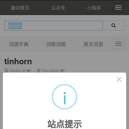
趣词首页
公众号
小程序
词源字典
词根词缀
英文词源
tinhorn
英 ['tɪnhɔːn]
美 ['tɪn,hɔrn]
×
adj.
假装有钱；徒有虚名的人
i
n.
自命不凡的
站点提示