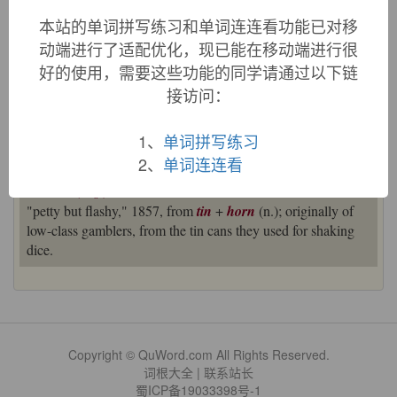
本站的单词拼写练习和单词连连看功能已对移
动端进行了适配优化，现已能在移动端进行很
好的使用，需要这些功能的同学请通过以下链
«
»
1
/ 3
接访问：
英文词源
1、
单词拼写练习
2、
单词连连看
tinhorn (adj.)
"petty but flashy," 1857, from
tin
+
horn
(n.); originally of
low-class gamblers, from the tin cans they used for shaking
dice.
Copyright © QuWord.com All Rights Reserved.
词根大全
|
联系站长
蜀ICP备19033398号-1