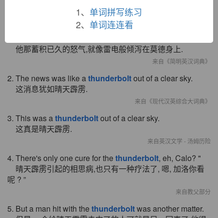
双语例句
1、
单词拼写练习
2、
单词连连看
1. All his accumulated nervous agitation was discharged
on Maud like a
thunderbolt
.
他那蓄积已久的怒气,就像雷电般倾泻在莫德身上.
来自《简明英汉词典》
2. The news was like a
thunderbolt
out of a clear sky.
这消息犹如晴天霹雳.
来自《现代汉英综合大词典》
3. This was a
thunderbolt
out of a clear sky.
这真是晴天霹雳.
来自英汉文学 - 汤姆历险
4. There's only one cure for the
thunderbolt
, eh, Calo? "
晴天霹雳引起的相思病,也只有一种疗法了, 嗯, 加洛你看
呢 ? ”
来自教父部分
5. But a man hit with the
thunderbolt
was another matter.