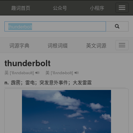
趣词首页
公众号
小程序
词源字典
词根词缀
英文词源
thunderbolt
英 ['θʌndəbəʊlt]
美 ['θʌndɚbolt]
n.
霹雳；雷电；突发意外事件；大发雷霆