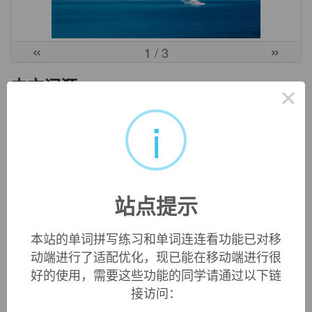
«
»
1
/ 3
中文词源
×
i
thunderbolt
雷电，霹雳
thunder,雷电，bolt,栓子，闪电。
英文词源
站点提示
thunderbolt (n.)
本站的单词拼写练习和单词连连看功能已对移
mid-15c., from
thunder
(n.) +
bolt
(n.) "arrow, projectile."
动端进行了适配优化，现已能在移动端进行很
好的使用，需要这些功能的同学请通过以下链
接访问：