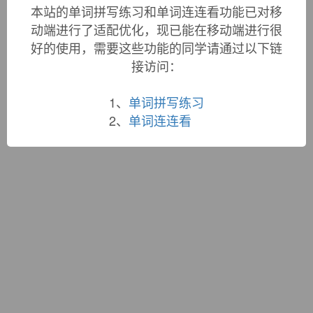
词根大全
|
联系站长
本站的单词拼写练习和单词连连看功能已对移
蜀ICP备19033398号-1
动端进行了适配优化，现已能在移动端进行很
好的使用，需要这些功能的同学请通过以下链
接访问：
1、
单词拼写练习
2、
单词连连看