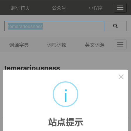
趣词首页
公众号
小程序
词源字典
词根词缀
英文词源
temerariousness
×
i
双语例句
暂无相关例句
站点提示
Copyright © QuWord.com All Rights Reserved.