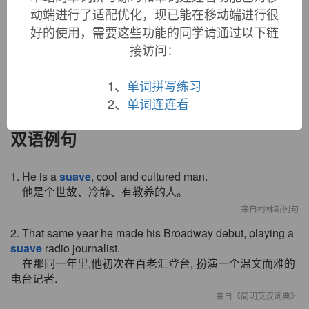
动端进行了适配优化，现已能在移动端进行很
early 15c., "gracious, kindly, pleasant, delightful," from Latin
suavis
"agreeable, sweet, pleasant (to the senses), delightful,"
好的使用，需要这些功能的同学请通过以下链
from PIE root
*swad-
"sweet, pleasant" (see
sweet
(adj.)). In
接访问：
reference to persons, sense of "smoothly agreeable" first
recorded 1815 (implied in
suavity
). Related:
Suavely
.
1、
单词拼写练习
2、
单词连连看
双语例句
1. He is a
suave
, cool and cultured man.
他是个世故、冷静、有教养的人。
来自柯林斯例句
2. That same year he made his Broadway debut, playing a
suave
radio journalist.
在那同一年里,他初次在百老汇登台, 扮演一个温文而雅的
电台记者.
来自《简明英汉词典》