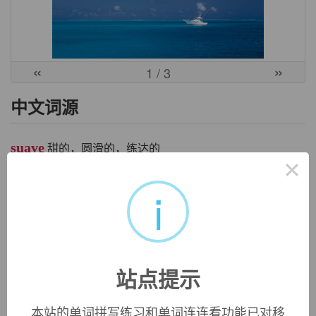
«
»
1
/ 3
中文词源
suave
甜的，圆滑的，练达的
×
来自拉丁语 suavis,甜美的，令人愉悦的，来自 PIE*swad,甜
i
的，词源同 sweet,assuage.引申比 喻义圆滑的，练达的。
英文词源
站点提示
suave
suave:
see
persuade
本站的单词拼写练习和单词连连看功能已对移
suave (adj.)