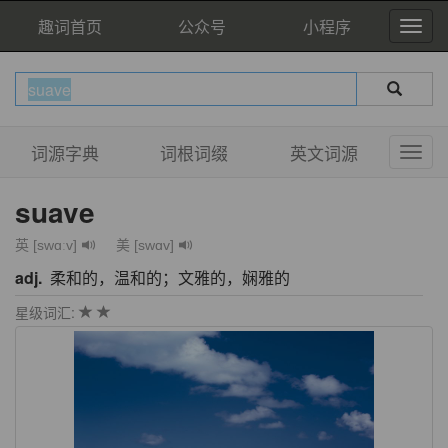
趣词首页
公众号
小程序
词源字典
词根词缀
英文词源
suave
英 [swɑːv]
美 [swɑv]
adj.
柔和的，温和的；文雅的，娴雅的
星级词汇: