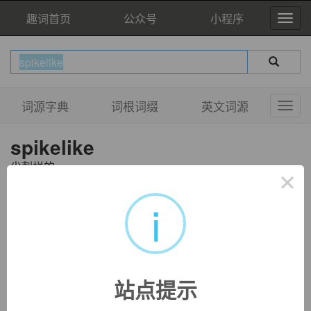
趣词首页
公众号
小程序
词源字典
词根词缀
英文词源
spikelike
尖刺样的
×
i
站点提示