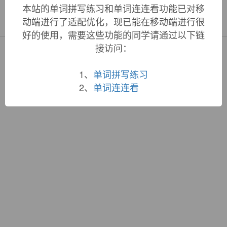
本站的单词拼写练习和单词连连看功能已对移
«
»
1
/ 3
动端进行了适配优化，现已能在移动端进行很
好的使用，需要这些功能的同学请通过以下链
接访问：
Copyright © QuWord.com All Rights Reserved.
词根大全
|
联系站长
1、
单词拼写练习
蜀ICP备19033398号-1
2、
单词连连看