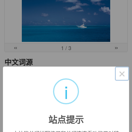
«
»
1
/ 3
中文词源
×
sensibility
感觉能力，鉴赏力
i
来自 sensible,能感知的，有理解力的。
英文词源
站点提示
sensibility (n.)
late 14c., "capability of being perceived by the senses; ability