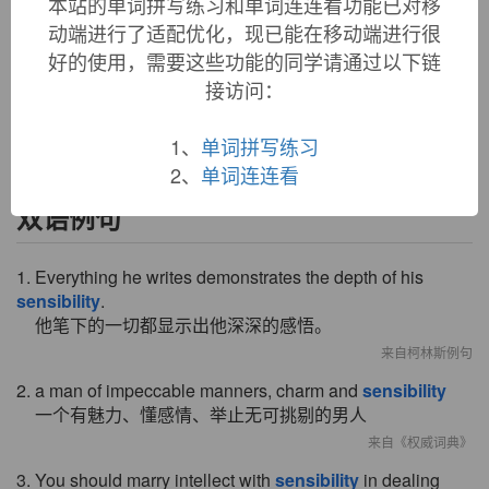
本站的单词拼写练习和单词连连看功能已对移
to sense or perceive," from Old French
sensibilite
, from Late
动端进行了适配优化，现已能在移动端进行很
Latin
sensibilitatem
(nominative
sensibilitas
), from
sensibilis
好的使用，需要这些功能的同学请通过以下链
(see
sensible
). Rarely recorded until the emergence of the
接访问：
meaning "emotional consciousness, capacity for higher
feelings or refined emotion" (1751). Related:
Sensibilities
.
1、
单词拼写练习
2、
单词连连看
双语例句
1. Everything he writes demonstrates the depth of his
sensibility
.
他笔下的一切都显示出他深深的感悟。
来自柯林斯例句
2. a man of impeccable manners, charm and
sensibility
一个有魅力、懂感情、举止无可挑剔的男人
来自《权威词典》
3. You should marry intellect with
sensibility
in dealing