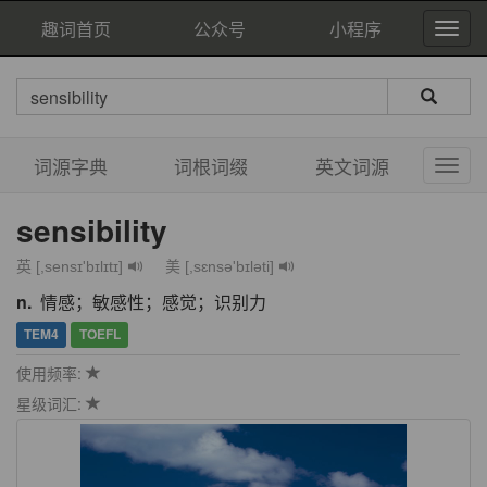
趣词首页
公众号
小程序
词源字典
词根词缀
英文词源
sensibility
英 [,sensɪ'bɪlɪtɪ]
美 [,sɛnsə'bɪləti]
n.
情感；敏感性；感觉；识别力
TEM4
TOEFL
使用频率:
星级词汇: