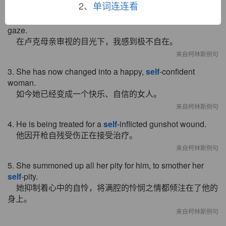
来自柯林斯例句
2、
单词连连看
2. I felt so
self
-conscious under Luke's mother's intense
gaze.
在卢克母亲审视的目光下，我感到极不自在。
来自柯林斯例句
3. She has now changed into a happy,
self
-confident
woman.
如今她已经变成一个快乐、自信的女人。
来自柯林斯例句
4. He is being treated for a
self
-inflicted gunshot wound.
他因开枪自残受伤正在接受治疗。
来自柯林斯例句
5. She summoned up all her pity for him, to smother her
self
-pity.
她抑制着心中的自怜，将满腔的怜悯之情都倾注在了他的
身上。
来自柯林斯例句