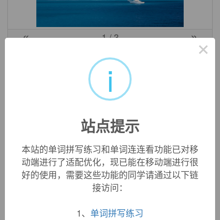
«
»
1
/ 3
×
英文词源
i
self-possession (n.)
"command of one's emotions," 1745, from
self-
+
possession
(n.). Related:
Self-possessed
.
站点提示
本站的单词拼写练习和单词连连看功能已对移
双语例句
动端进行了适配优化，现已能在移动端进行很
好的使用，需要这些功能的同学请通过以下链
接访问：
1. He has never exhibited the
self
-confidence, bordering
on arrogance, of his predecessor.
他从未表现出他前任的那种近乎傲慢的自信。
1、
单词拼写练习