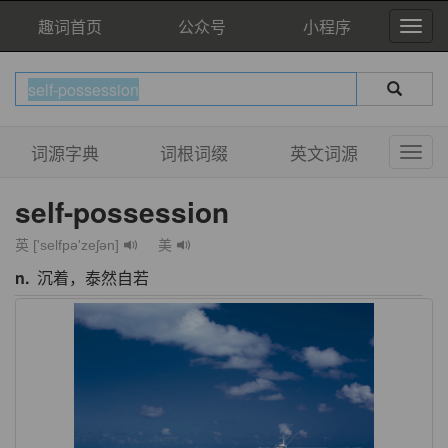
趣词首页
公众号
小程序
词源字典
词根词缀
英文词源
self-possession
英 ['selfpə'zeʃən]
美
n.
沉着，泰然自若