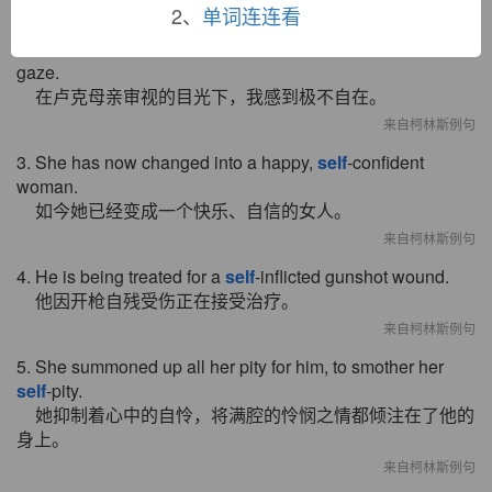
来自柯林斯例句
2、
单词连连看
2. I felt so
self
-conscious under Luke's mother's intense
gaze.
在卢克母亲审视的目光下，我感到极不自在。
来自柯林斯例句
3. She has now changed into a happy,
self
-confident
woman.
如今她已经变成一个快乐、自信的女人。
来自柯林斯例句
4. He is being treated for a
self
-inflicted gunshot wound.
他因开枪自残受伤正在接受治疗。
来自柯林斯例句
5. She summoned up all her pity for him, to smother her
self
-pity.
她抑制着心中的自怜，将满腔的怜悯之情都倾注在了他的
身上。
来自柯林斯例句