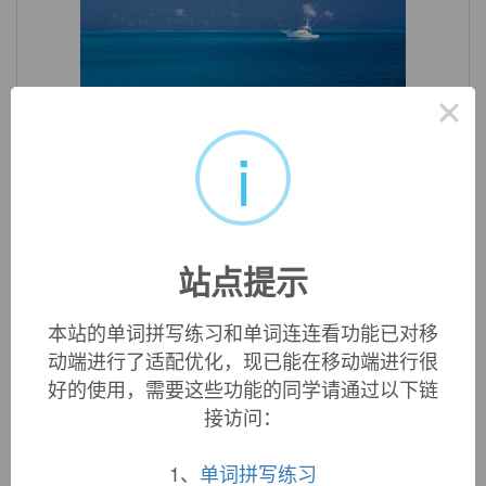
×
«
»
1
/ 3
i
英文词源
self-assurance (n.)
1590s, from
self-
+
assurance
.
站点提示
本站的单词拼写练习和单词连连看功能已对移
双语例句
动端进行了适配优化，现已能在移动端进行很
好的使用，需要这些功能的同学请通过以下链
接访问：
1. He has never exhibited the
self
-confidence, bordering
on arrogance, of his predecessor.
他从未表现出他前任的那种近乎傲慢的自信。
1、
单词拼写练习