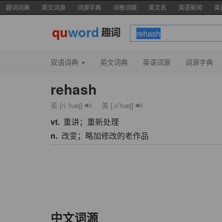
趣词词典
英文词源
词源字典
词根词缀
英文名
英语新闻
英
双语词典
英文词典
英语词源
词源字典
rehash
英 [riː'hæʃ]
美 [,ri'hæʃ]
vt.
重讲；重新处理
n.
改变；略加修改的老作品
中文词源