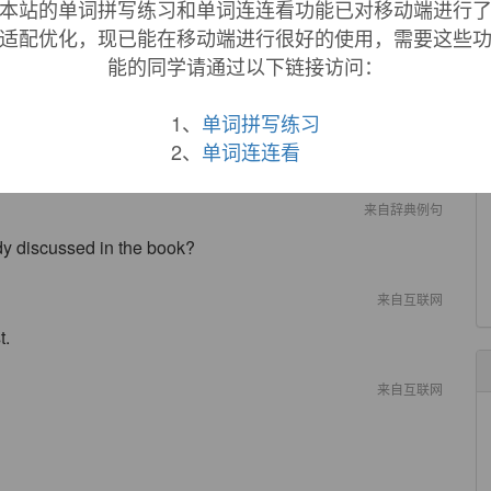
主题的拙劣翻版”。
本站的单词拼写练习和单词连连看功能已对移动端进行
来自柯林斯例句
适配优化，现已能在移动端进行很好的使用，需要这些
能的同学请通过以下链接访问：
ninspiring and a
rehash
of old subjects.
陈词滥调。
1、
单词拼写练习
来自柯林斯例句
2、
单词连连看
re.
来自辞典例句
dy discussed in the book?
来自互联网
t.
来自互联网