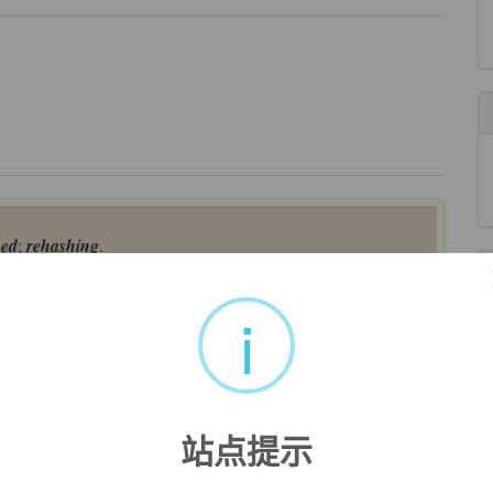
ed
;
rehashing
.
," usually of literary productions.
i
站点提示
of familiar Miller themes"