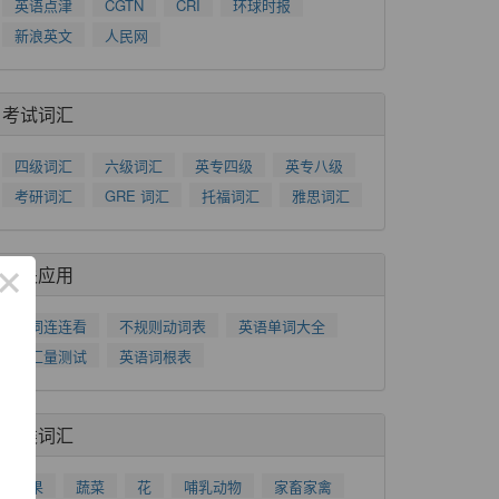
英语点津
CGTN
CRI
环球时报
新浪英文
人民网
考试词汇
四级词汇
六级词汇
英专四级
英专八级
考研词汇
GRE 词汇
托福词汇
雅思词汇
×
相关应用
单词连连看
不规则动词表
英语单词大全
词汇量测试
英语词根表
分类词汇
水果
蔬菜
花
哺乳动物
家畜家禽