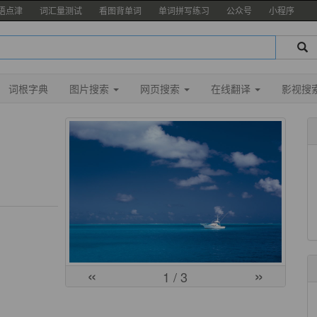
语点津
词汇量测试
看图背单词
单词拼写练习
公众号
小程序
词根字典
图片搜索
网页搜索
在线翻译
影视搜
«
»
1
/ 3