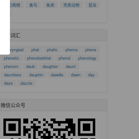
了
爬行两栖
禽鸟
鱼类
壳类动物
昆虫
功
树
推荐词汇
pharyngeal
phat
phatic
pheme
phene
phenetic
phenobarbital
phenol
phenology
phenom
daub
daughter
daunt
dauntless
dauphin
dawdle
dawn
day
daze
dazzle
微信公众号