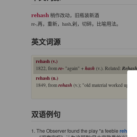
rehash
稍作改动，旧瓶装新酒
re-,再，重新，hash,剁，切碎。比喻用法。
英文词源
rehash (v.)
1822, from
re-
"again" +
hash
(v.). Related:
Rehash
rehash (n.)
1849, from
rehash
(v.); "old material worked up anew
双语例句
1. The Observer found the play "a feeble
rehash