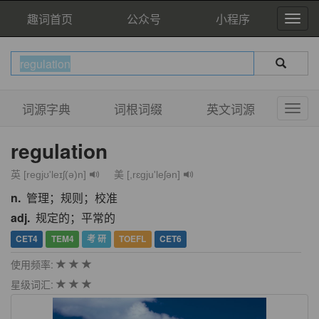
趣词首页
公众号
小程序
词源字典
词根词缀
英文词源
regulation
英 [regjʊ'leɪʃ(ə)n]
美 [,rɛɡju'leʃən]
n.
管理；规则；校准
adj.
规定的；平常的
CET4
TEM4
考 研
TOEFL
CET6
使用频率:
星级词汇: