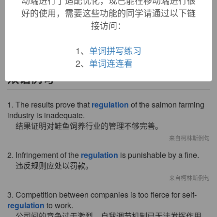
1670s, "act of regulating; state of being reduced to order,"
好的使用，需要这些功能的同学请通过以下链
noun of action from
regulate
. Meaning "rule for
接访问：
management" is from 1715. Related:
Regulations
.
1、
单词拼写练习
2、
单词连连看
双语例句
1. The results prove that
regulation
of the salmon farming
industry is inadequate.
结果证明对鲑鱼饲养行业的管理不够完善。
来自柯林斯例句
2. Infringement of the
regulation
is punishable by a fine.
违反规则应处以罚款。
来自柯林斯例句
3. Competition between companies is too fierce for self-
regulation
to work.
公司间的竞争过于激烈，自我调节机制已无法发挥作用。