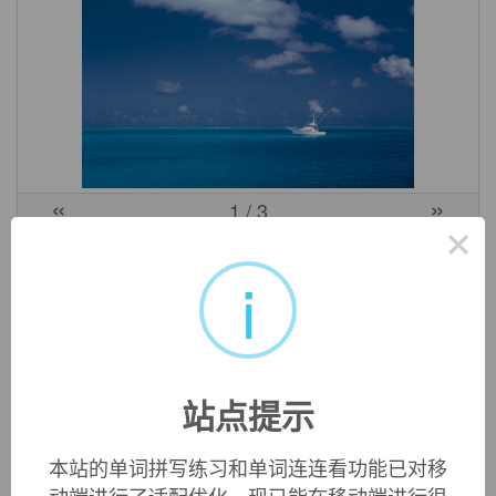
«
»
1
/ 3
×
中文词源
i
regulation
规章制度
来自 regulate,管理，控制。
站点提示
英文词源
本站的单词拼写练习和单词连连看功能已对移
regulation (n.)
动端进行了适配优化，现已能在移动端进行很